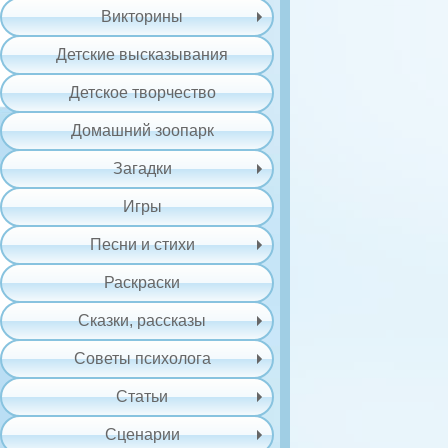
Викторины
Детские высказывания
Детское творчество
Домашний зоопарк
Загадки
Игры
Песни и стихи
Раскраски
Сказки, рассказы
Советы психолога
Статьи
Сценарии