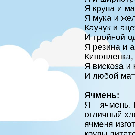
Я крупа и ма
Я мука и же
Каучук и аце
И тройной о
Я резина и а
Кинопленка,
Я вискоза и 
И любой мат
Ячмень:
Я – ячмень.
отличный хл
ячменя изго
крупы питат