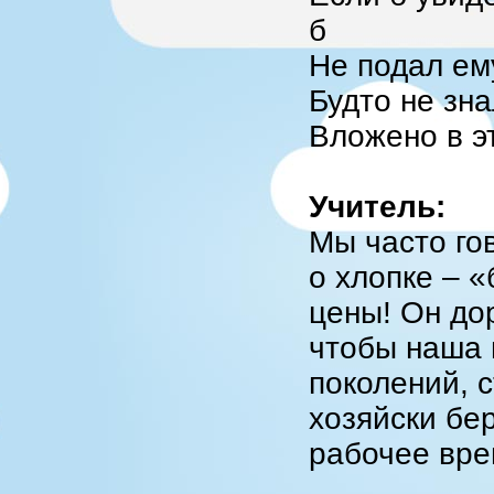
б
Не подал ем
Будто не зна
Вложено в эт
Учитель:
Мы часто го
о хлопке – «
цены! Он до
чтобы наша 
поколений, 
хозяйски бер
рабочее врем