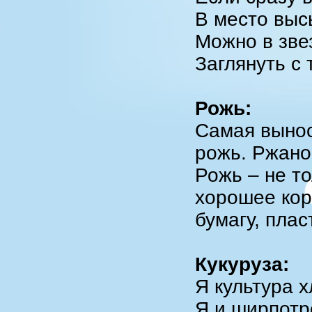
В место выс
Можно в зв
Заглянуть с 
Рожь:
Самая выносл
рожь. Ржано
Рожь – не то
хорошее кор
бумагу, плас
Кукуруза:
Я культура х
Я и ширпотр