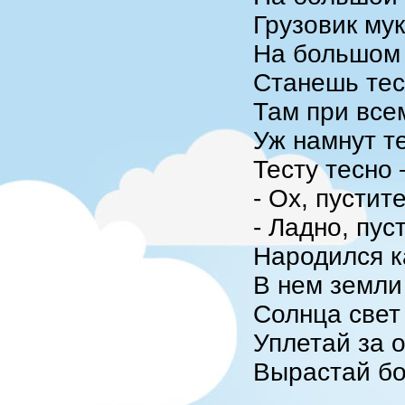
Грузовик мук
На большом
Станешь тес
Там при все
Уж намнут т
Тесту тесно 
- Ох, пустит
- Ладно, пус
Народился к
В нем земли
Солнца свет
Уплетай за 
Вырастай бо