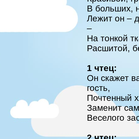
В больших, 
Лежит он – 
–
На тонкой т
Расшитой, б
1 чтец:
Он скажет ва
гость,
Почтенный х
Заменит са
Веселого за
2 чтец: