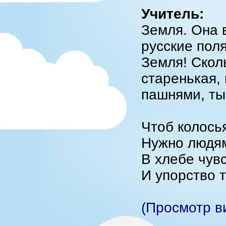
Учитель:
Земля. Она 
русские поля
Земля! Сколь
старенькая,
пашнями, ты
Чтоб колось
Нужно людям
В хлебе чув
И упорство 
(Просмотр в