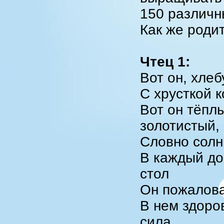
150 различн
Как же роди
Чтец 1:
Вот он, хле
С хрусткой к
Вот он тёпл
золотистый,
Словно солн
В каждый до
стол
Он пожалов
В нем здоро
сила,