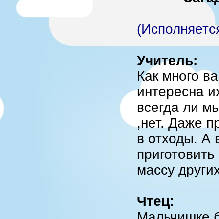
(Исполняется
Учитель:
Как много ва
интересна их
всегда ли м
,нет. Даже п
в отходы. А 
приготовить 
массу други
Чтец:
Мальчишке б