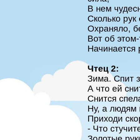
В нем чудес
Сколько рук 
Охраняло, б
Вот об этом-
Начинается 
Чтец 2:
Зима. Спит 
А что ей сни
Снится спел
Ну, а людям 
Приходи ско
- Что стучит
Золотые рук