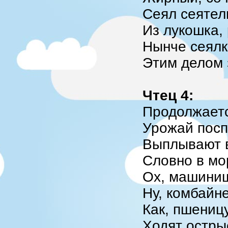
Сеял сеятел
Из лукошка,
Нынче сеял
Этим делом 
Чтец 4:
Продолжаетс
Урожай посп
Выплывают в
Словно в мо
Ох, машинищ
Ну, комбайне
Как, пшениц
Ходят остры