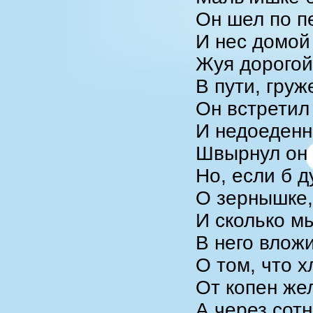
Он шел по п
И нес домой 
Жуя дорогой 
В пути, груж
Он встретил
И недоеденн
Швырнул он 
Но, если б д
О зернышке,
И сколько м
В него влож
О том, что х
От копен же
А через сот