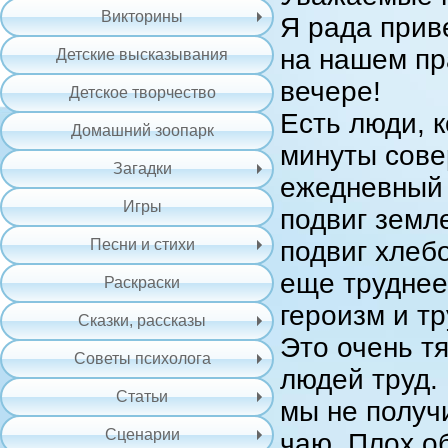
Викторины
Я рада прив
на нашем п
Детские высказывания
вечере!
Детское творчество
Есть люди, к
Домашний зоопарк
минуты сов
Загадки
ежедневный 
Игры
подвиг земл
Песни и стихи
подвиг хлеб
еще труднее
Раскраски
героизм и т
Сказки, рассказы
Это очень т
Советы психолога
людей труд.
Статьи
мы не получ
Сценарии
чаю. Плох об