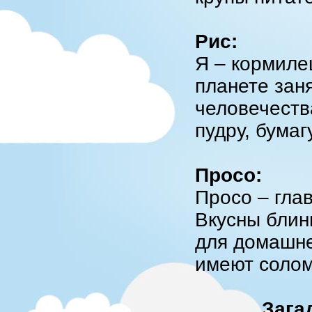
Рис:
Я – кормиле
планете зан
человечества
пудру, бумаг
Просо:
Просо – глав
Вкусны блин
для домашне
имеют солом
Загадки 