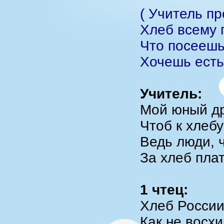
( Учитель п
Хлеб всему 
Что посеешь
Хочешь есть 
Учитель:
Мой юный дру
Чтоб к хлеб
Ведь люди, 
За хлеб пла
1 чтец:
Хлеб России
Как не восх