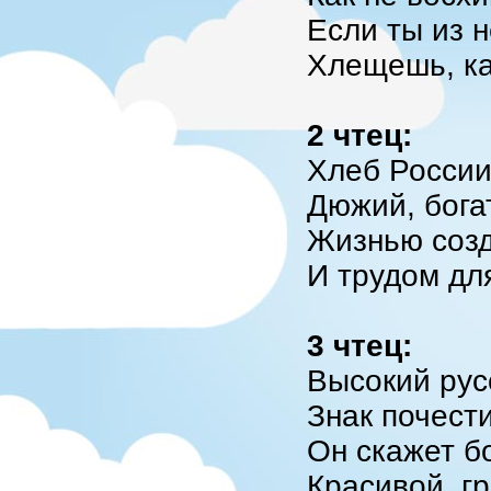
Если ты из 
Хлещешь, ка
2 чтец:
Хлеб России
Дюжий, богат
Жизнью созд
И трудом для
3 чтец:
Высокий рус
Знак почести
Он скажет б
Красивой, г