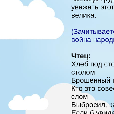
уважать это
велика.
(Зачитывает
война народ
Чтец:
Хлеб под ст
столом
Брошенный п
Кто это сове
слом
Выбросил, ка
Если б увиде