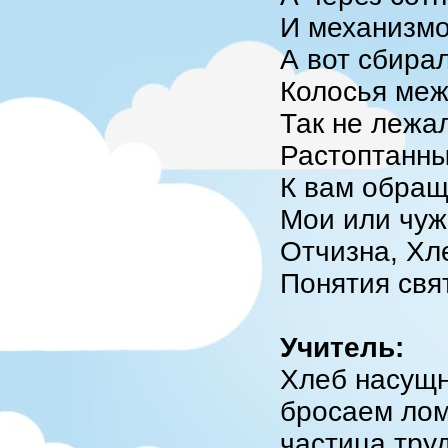
И механизмо
А вот сбира
Колосья меж
Так не лежал
Растоптанны
К вам обращ
Мои или чуж
Отчизна, Хл
Понятия свя
Учитель:
Хлеб насущн
бросаем лом
частица тру