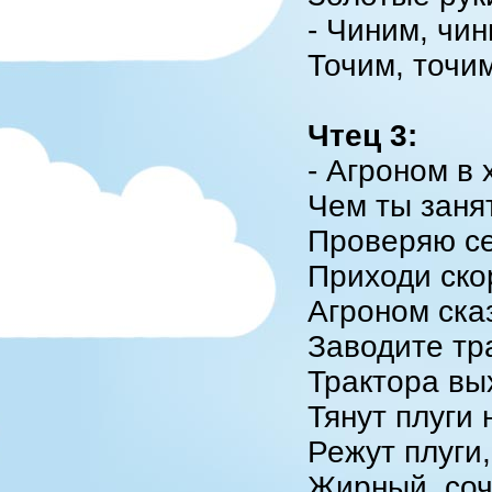
- Чиним, чин
Точим, точим
Чтец 3:
- Агроном в 
Чем ты заня
Проверяю с
Приходи ско
Агроном сказ
Заводите тр
Трактора вых
Тянут плуги 
Режут плуги,
Жирный, соч