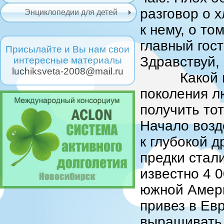
разговор о 
Энциклопедии для детей
к нему, о то
главный гос
Присылайте и Вы нам свои
Здравствуй,
интересные материалы
luchiksveta-2008@mail.ru
Какой гро
поколения л
получить то
Начало возд
к глубокой 
предки стал
известно 4 0
южной Амер
привез в Евр
выращивать 