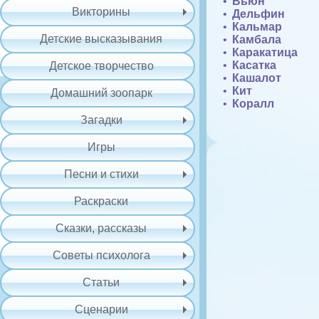
Вьюн
Викторины
Дельфин
Кальмар
Детские высказывания
Камбала
Каракатица
Касатка
Детское творчество
Кашалот
Кит
Домашний зоопарк
Коралл
Загадки
Игры
Песни и стихи
Раскраски
Сказки, рассказы
Советы психолога
Статьи
Сценарии