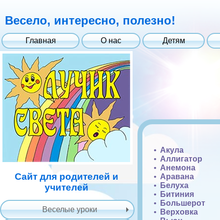
Весело, интересно, полезно!
Главная
О нас
Детям
Акула
Аллигатор
Анемона
Сайт для родителей и
Аравана
Белуха
учителей
Битиния
Большерот
Веселые уроки
Верховка