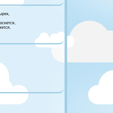
ырек,
роснется,
ется.