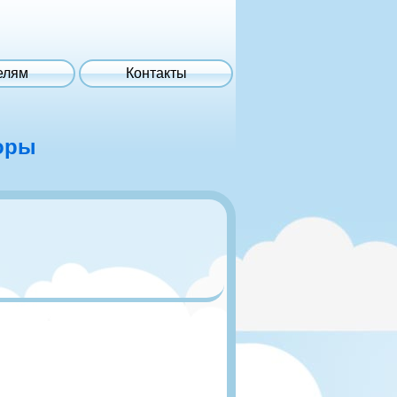
елям
Контакты
оры