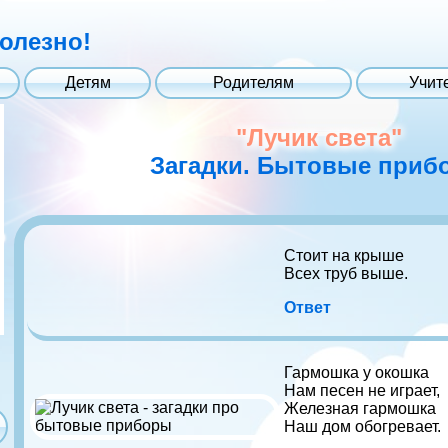
полезно!
Детям
Родителям
Учит
"Лучик света"
Загадки. Бытовые приб
Стоит на крыше
Всех труб выше.
Ответ
Гармошка у окошка
Нам песен не играет,
Железная гармошка
Наш дом обогревает.