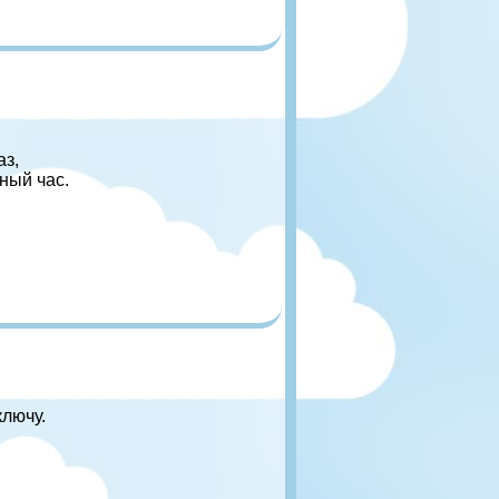
аз,
ный час.
ключу.