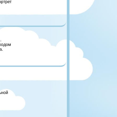
ортрет
.
 ходом
а.
й
ьной