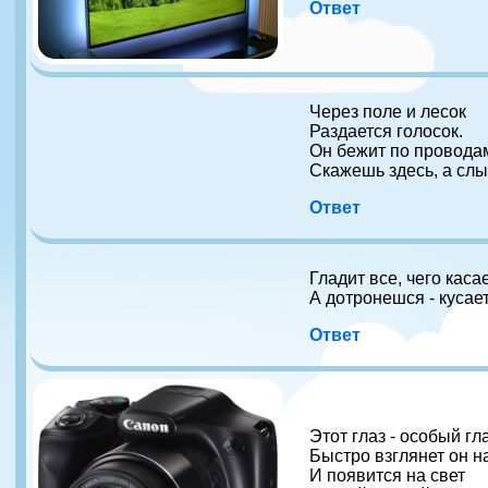
Ответ
Через поле и лесок
Раздается голосок.
Он бежит по проводам
Скажешь здесь, а сл
Ответ
Гладит все, чего каса
А дотронешся - кусает
Ответ
Этот глаз - особый гла
Быстро взглянет он на
И появится на свет