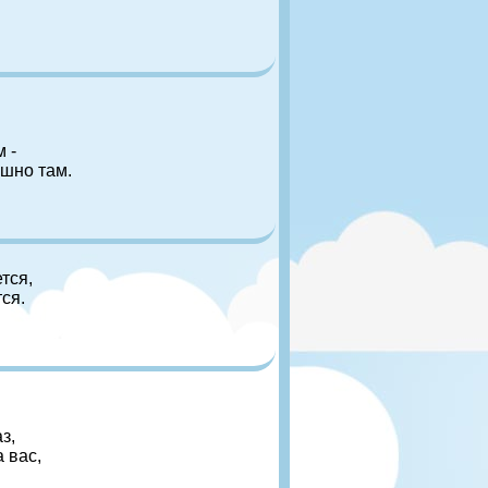
 -
ышно там.
ется,
ся.
з,
 вас,