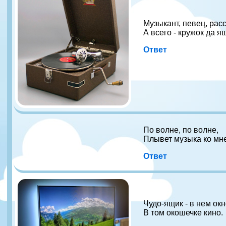
Музыкант, певец, расс
А всего - кружок да я
Ответ
По волне, по волне,
Плывет музыка ко мне
Ответ
Чудо-ящик - в нем окн
В том окошечке кино.