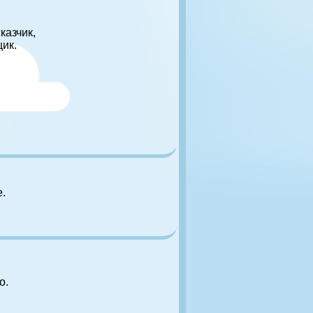
казчик,
щик.
.
о.