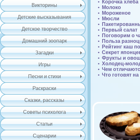
Корочка хлеба
Викторины
Молоко
Мороженое
Детские высказывания
Мюсли
Пакетированн
Детское творчество
Первый салат
Поговорим о ч
Домашний зоопарк
Польза разноц
Рейтинг каш п
Секрет японце
Загадки
Фрукты и ово
Холодец-моло
Игры
Чем отличаютс
Что готовят н
Песни и стихи
Раскраски
Сказки, рассказы
Советы психолога
Статьи
Сценарии