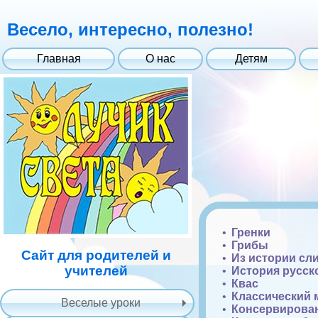
Весело, интересно, полезно!
Главная
О нас
Детям
Гренки
Грибы
Сайт для родителей и
Из истории сл
учителей
История русск
Квас
Классический 
Веселые уроки
Консервирова