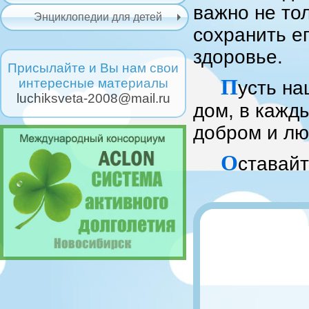
важно не то
Энциклопедии для детей
сохранить е
здоровье.
Присылайте и Вы нам свои
П
интересные материалы
усть на
luchiksveta-2008@mail.ru
дом, в кажд
добром и лю
О
ставайт