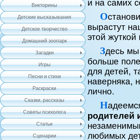
и на самих с
Викторины
О
станови
Детские высказывания
вырастут на
Детское творчество
этой жуткой
Домашний зоопарк
З
десь мы
Загадки
больше поле
Игры
для детей, т
Песни и стихи
наверняка, н
Раскраски
лично.
Сказки, рассказы
Н
адеемс
Советы психолога
родителей 
незаменимым
Статьи
любимых дет
Сценарии