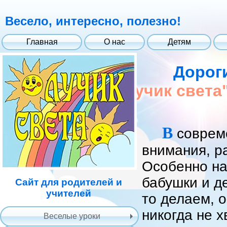
Весело, интересно, полезно!
Главная
О нас
Детям
Дорог
"Лучик света
В
совреме
внимания, р
Особенно на
бабушки и де
Сайт для родителей и
учителей
то делаем, о
никогда не х
Веселые уроки